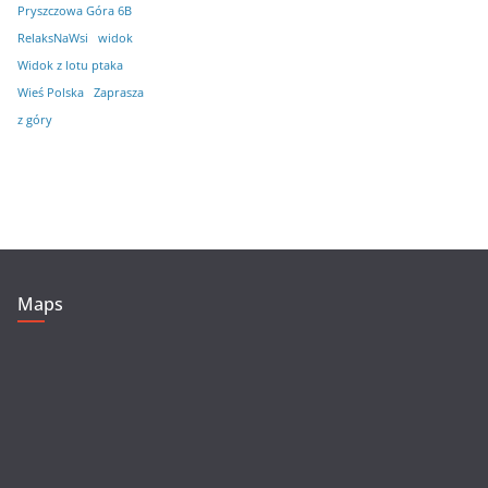
Pryszczowa Góra 6B
RelaksNaWsi
widok
Widok z lotu ptaka
Wieś Polska
Zaprasza
z góry
Maps