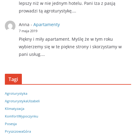
lepszy niż w nie jednym hotelu. Pani Iza z pasją
prowadzi tą agroturystykę.…
Anna
-
Apartamenty
7 maja 2019
Piękny i miły apartament. Myślę że w tym roku
wybierzemy się w te piękne strony i skorzystamy w
pani usług.…
Tagi
Agroturystyka
AgroturystykaUIzabeli
Klimatyzacja
KomfortWypoczynku
Posesja
PryszczowaGóra