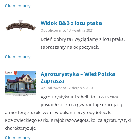
0 komentarzy
Widok B&B z lotu ptaka
Opublikowano: 13 kwietnia 2024
Dzień dobry tak wyglądamy z lotu ptaka,
zapraszamy na odpoczynek.
0 komentarzy
Agroturystyka – Wieś Polska
Zaprasza
Opublikowano: 17 sierpnia 2023
Agroturystyka u Izabelli to luksusowa
posiadłość, która gwarantuje czarującą
atmosferę z urokliwymi widokami przyrody (otoczka
Kozłowieckiego Parku Krajobrazowego).Okolica agroturystyki
charakteryzuje
0 komentarzy