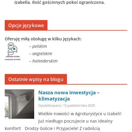
Izabella. Ilość gościnnych pokoi ograniczona.
Opcje językowe
Oferuję miłą obsługę w kilku językach:
– polskim
– angielskim
– holenderskim
Ostatnie wpisy na blogu
Nasza nowa inwestycja –
klimatyzacja
Opublikowano: 12 października 2025
Wielkie nowości w Agroturystyce u Izabeli!
Już niedługo poczujecie u nas idealny
komfort! ​Drodzy Goście i Przyjaciele! Z radością