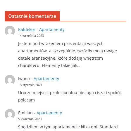
Ostatnie komentarze
Kaldekor
-
Apartamenty
14 września 2023
Jestem pod wrażeniem prezentacji waszych
apartamentów, a szczególnie zwróciły moją uwagę
detale aranżacyjne, które dodają wnętrzom
charakteru. Elementy takie jak…
Iwona
-
Apartamenty
13 stycznia 2021
Urocze miejsce, profesjonalna obsługa cisza i spokój,
polecam
Emilian
-
Apartamenty
5 kwietnia 2020
Spędziłem w tym apartamencie kilka dni. Standard