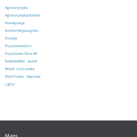
Agroturystyka
AgroturystykaUIzabeli
Klimatyzacja
KomfortWypoczynku
Posesja
PryszczowaGóra
Pryszczowa Góra 6B
RelaksNaWsi
widok
Widok z lotu ptaka
Wieś Polska
Zaprasza
z góry
Maps