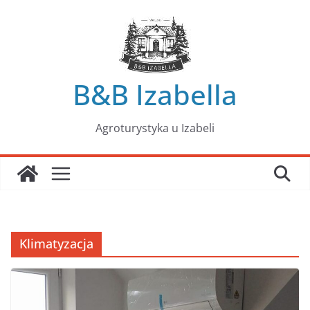
Przejdź
do
treści
B&B Izabella
Agroturystyka u Izabeli
Klimatyzacja