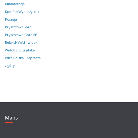
Klimatyzacja
KomfortWypoczynku
Posesja
PryszczowaGóra
Pryszczowa Góra 6B
RelaksNaWsi
widok
Widok z lotu ptaka
Wieś Polska
Zaprasza
z góry
Maps