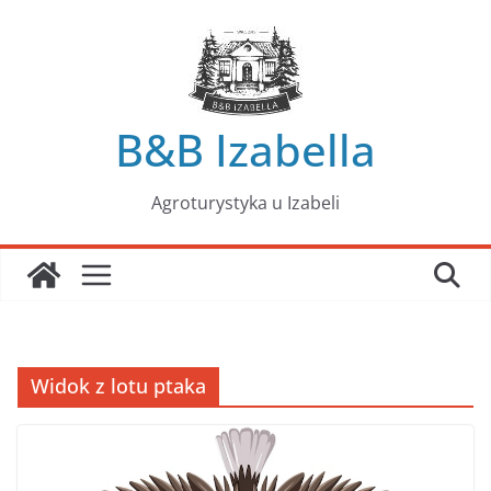
Przejdź
do
treści
B&B Izabella
Agroturystyka u Izabeli
Widok z lotu ptaka