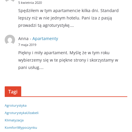
5 kwietnia 2020
Spędziłem w tym apartamencie kilka dni. Standard
lepszy niż w nie jednym hotelu. Pani Iza z pasją
prowadzi tą agroturystykę.…
Anna
-
Apartamenty
7 maja 2019
Piękny i miły apartament. Myślę że w tym roku
wybierzemy się w te piękne strony i skorzystamy w
pani usług.…
Tagi
Agroturystyka
AgroturystykaUIzabeli
Klimatyzacja
KomfortWypoczynku