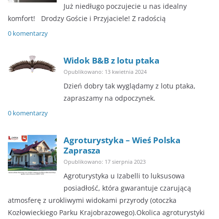
Już niedługo poczujecie u nas idealny
komfort! ​Drodzy Goście i Przyjaciele! Z radością
0 komentarzy
Widok B&B z lotu ptaka
Opublikowano: 13 kwietnia 2024
Dzień dobry tak wyglądamy z lotu ptaka,
zapraszamy na odpoczynek.
0 komentarzy
Agroturystyka – Wieś Polska
Zaprasza
Opublikowano: 17 sierpnia 2023
Agroturystyka u Izabelli to luksusowa
posiadłość, która gwarantuje czarującą
atmosferę z urokliwymi widokami przyrody (otoczka
Kozłowieckiego Parku Krajobrazowego).Okolica agroturystyki