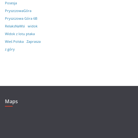
Posesja
PryszczowaGóra
Pryszczowa Góra 6B
RelaksNaWsi
widok
Widok z lotu ptaka
Wieś Polska
Zaprasza
z góry
Maps