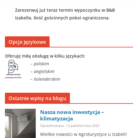
Zarezerwuj już teraz termin wypoczynku w B&B
Izabella. Ilość gościnnych pokoi ograniczona.
Opcje językowe
Oferuję miłą obsługę w kilku językach:
– polskim
– angielskim
– holenderskim
Ostatnie wpisy na blogu
Nasza nowa inwestycja –
klimatyzacja
Opublikowano: 12 października 2025
Wielkie nowości w Agroturystyce u Izabeli!