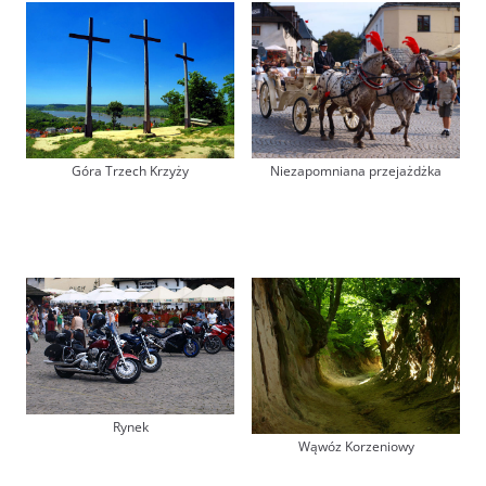
Niezapomniana przejażdżka
Góra Trzech Krzyży
Rynek
Wąwóz Korzeniowy