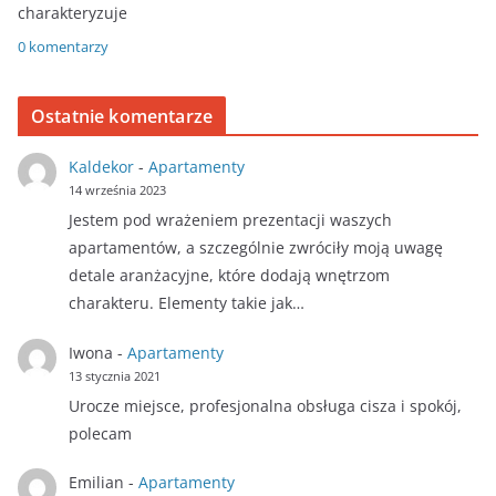
charakteryzuje
0 komentarzy
Ostatnie komentarze
Kaldekor
-
Apartamenty
14 września 2023
Jestem pod wrażeniem prezentacji waszych
apartamentów, a szczególnie zwróciły moją uwagę
detale aranżacyjne, które dodają wnętrzom
charakteru. Elementy takie jak…
Iwona
-
Apartamenty
13 stycznia 2021
Urocze miejsce, profesjonalna obsługa cisza i spokój,
polecam
Emilian
-
Apartamenty