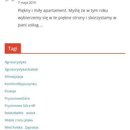
7 maja 2019
Piękny i miły apartament. Myślę że w tym roku
wybierzemy się w te piękne strony i skorzystamy w
pani usług.…
Tagi
Agroturystyka
AgroturystykaUIzabeli
Klimatyzacja
KomfortWypoczynku
Posesja
PryszczowaGóra
Pryszczowa Góra 6B
RelaksNaWsi
widok
Widok z lotu ptaka
Wieś Polska
Zaprasza