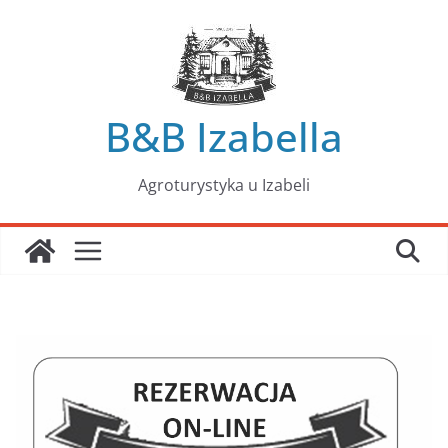
Przejdź
do
treści
B&B Izabella
Agroturystyka u Izabeli