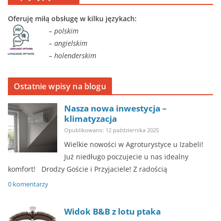
Oferuję miłą obsługę w kilku językach:
– polskim
– angielskim
– holenderskim
Ostatnie wpisy na blogu
Nasza nowa inwestycja –
klimatyzacja
Opublikowano: 12 października 2025
Wielkie nowości w Agroturystyce u Izabeli!
Już niedługo poczujecie u nas idealny
komfort! ​Drodzy Goście i Przyjaciele! Z radością
0 komentarzy
Widok B&B z lotu ptaka