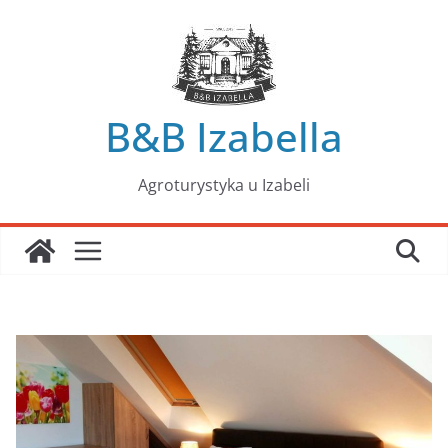
Przejdź
do
treści
B&B Izabella
Agroturystyka u Izabeli