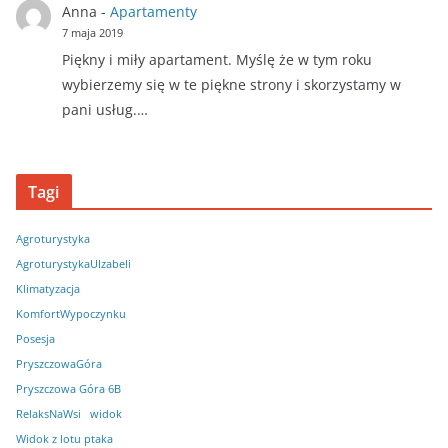
Anna
-
Apartamenty
7 maja 2019
Piękny i miły apartament. Myślę że w tym roku
wybierzemy się w te piękne strony i skorzystamy w
pani usług.…
Tagi
Agroturystyka
AgroturystykaUIzabeli
Klimatyzacja
KomfortWypoczynku
Posesja
PryszczowaGóra
Pryszczowa Góra 6B
RelaksNaWsi
widok
Widok z lotu ptaka