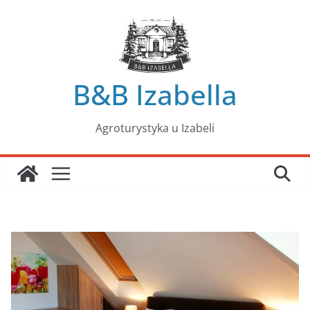
Przejdź
do
treści
B&B Izabella
Agroturystyka u Izabeli