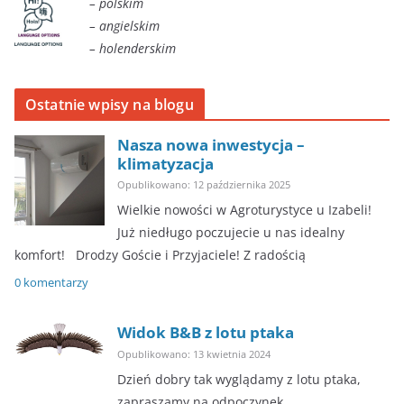
– polskim
– angielskim
– holenderskim
Ostatnie wpisy na blogu
Nasza nowa inwestycja –
klimatyzacja
Opublikowano: 12 października 2025
Wielkie nowości w Agroturystyce u Izabeli!
Już niedługo poczujecie u nas idealny
komfort! ​Drodzy Goście i Przyjaciele! Z radością
0 komentarzy
Widok B&B z lotu ptaka
Opublikowano: 13 kwietnia 2024
Dzień dobry tak wyglądamy z lotu ptaka,
zapraszamy na odpoczynek.