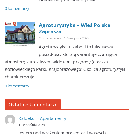
0 komentarzy
Agroturystyka – Wieś Polska
Zaprasza
Opublikowano: 17 sierpnia 2023
Agroturystyka u Izabelli to luksusowa
posiadłość, która gwarantuje czarującą
atmosferę z urokliwymi widokami przyrody (otoczka
Kozłowieckiego Parku Krajobrazowego).Okolica agroturystyki
charakteryzuje
0 komentarzy
Ostatnie komentarze
Kaldekor
-
Apartamenty
14 września 2023
Jestem pod wrażeniem prezentacji waszych