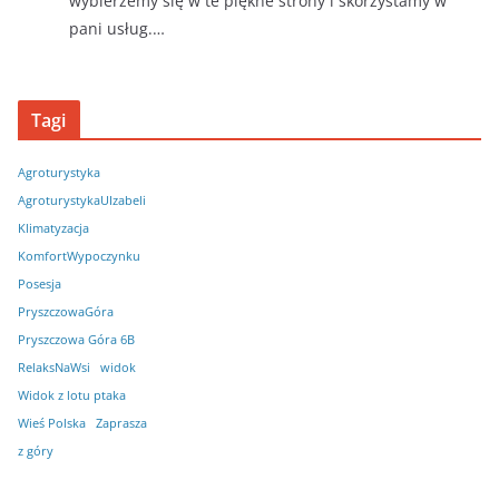
wybierzemy się w te piękne strony i skorzystamy w
pani usług.…
Tagi
Agroturystyka
AgroturystykaUIzabeli
Klimatyzacja
KomfortWypoczynku
Posesja
PryszczowaGóra
Pryszczowa Góra 6B
RelaksNaWsi
widok
Widok z lotu ptaka
Wieś Polska
Zaprasza
z góry