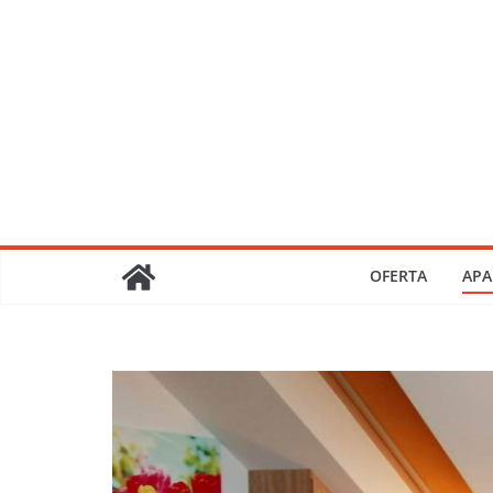
Przejdź
do
treści
OFERTA
APA