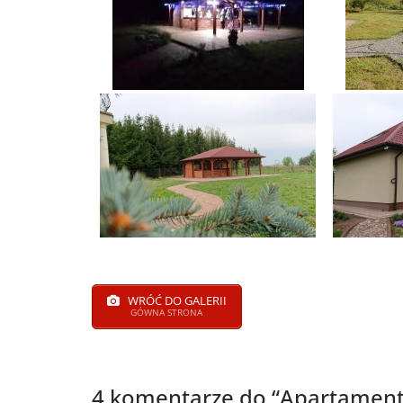
WRÓĆ DO GALERII
GÓWNA STRONA
4 komentarze do “
Apartamen