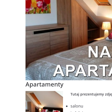
Apartamenty
Tutaj prezentujemy zdję
salonu