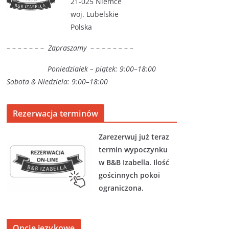
21-025 Niemce
woj. Lubelskie
Polska
– – – – – – –
Zapraszamy
– – – – – – – –
Poniedziałek – piątek: 9:00–18:00
Sobota & Niedziela: 9:00–18:00
Rezerwacja terminów
Zarezerwuj już teraz
termin wypoczynku
w B&B Izabella. Ilość
gościnnych pokoi
ograniczona.
Opcje językowe