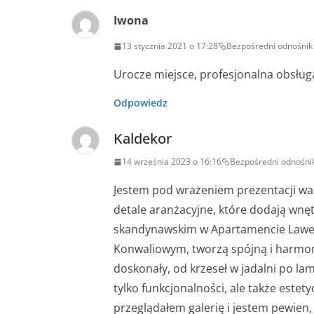
Iwona
13 stycznia 2021 o 17:28
Bezpośredni odnośnik
Urocze miejsce, profesjonalna obsługa
Odpowiedz
Kaldekor
14 września 2023 o 16:16
Bezpośredni odnośni
Jestem pod wrażeniem prezentacji wa
detale aranżacyjne, które dodają wnęt
skandynawskim w Apartamencie Lawen
Konwaliowym, tworzą spójną i harmoni
doskonały, od krzeseł w jadalni po la
tylko funkcjonalności, ale także estet
przeglądałem galerię i jestem pewien,