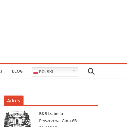
KT
BLOG
POLSKI
Adres
B&B Izabella
Pryszczowa Góra 6B