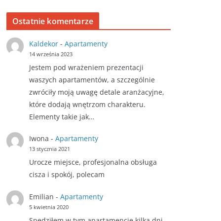
Ostatnie komentarze
Kaldekor
-
Apartamenty
14 września 2023
Jestem pod wrażeniem prezentacji
waszych apartamentów, a szczególnie
zwróciły moją uwagę detale aranżacyjne,
które dodają wnętrzom charakteru.
Elementy takie jak…
Iwona
-
Apartamenty
13 stycznia 2021
Urocze miejsce, profesjonalna obsługa
cisza i spokój, polecam
Emilian
-
Apartamenty
5 kwietnia 2020
Spędziłem w tym apartamencie kilka dni.