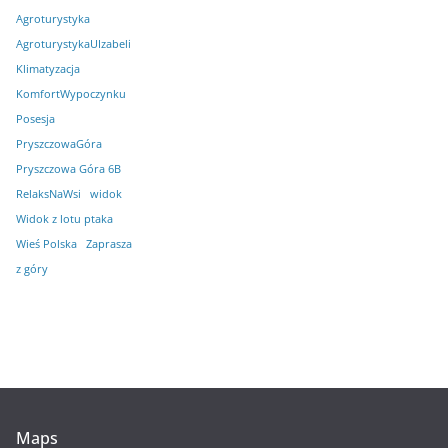
Agroturystyka
AgroturystykaUIzabeli
Klimatyzacja
KomfortWypoczynku
Posesja
PryszczowaGóra
Pryszczowa Góra 6B
RelaksNaWsi
widok
Widok z lotu ptaka
Wieś Polska
Zaprasza
z góry
Maps