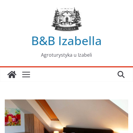
Przejdź
do
treści
B&B Izabella
Agroturystyka u Izabeli