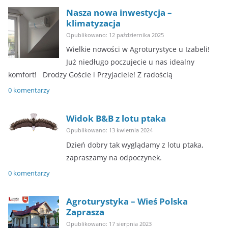
Nasza nowa inwestycja –
klimatyzacja
Opublikowano: 12 października 2025
Wielkie nowości w Agroturystyce u Izabeli!
Już niedługo poczujecie u nas idealny
komfort! ​Drodzy Goście i Przyjaciele! Z radością
0 komentarzy
Widok B&B z lotu ptaka
Opublikowano: 13 kwietnia 2024
Dzień dobry tak wyglądamy z lotu ptaka,
zapraszamy na odpoczynek.
0 komentarzy
Agroturystyka – Wieś Polska
Zaprasza
Opublikowano: 17 sierpnia 2023