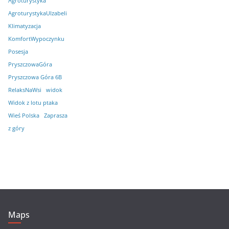
Agroturystyka
AgroturystykaUIzabeli
Klimatyzacja
KomfortWypoczynku
Posesja
PryszczowaGóra
Pryszczowa Góra 6B
RelaksNaWsi
widok
Widok z lotu ptaka
Wieś Polska
Zaprasza
z góry
Maps