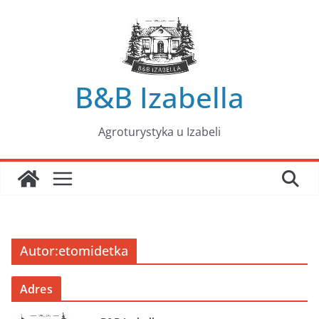
Przejdź
do
treści
B&B Izabella
Agroturystyka u Izabeli
Autor:
etomidetka
Adres